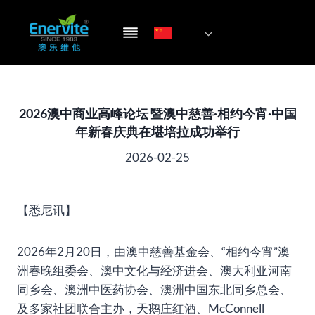
跳
到
内
容
2026澳中商业高峰论坛 暨澳中慈善·相约今宵·中国
年新春庆典在堪培拉成功举行
2026-02-25
【悉尼讯】
2026年2月20日，由澳中慈善基金会、“相约今宵”澳
洲春晚组委会、澳中文化与经济进会、澳大利亚河南
同乡会、澳洲中医药协会、澳洲中国东北同乡总会、
及多家社团联合主办，天鹅庄红酒、McConnell