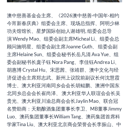
澳中慈善基金会主席、《2026澳中慈善·中国年·相约
今宵新春庆典》组委会主席、现场总指挥、阿明少林
功夫馆馆长、星梦国际创始人谢雄明, 组委会总导
演 Wendy Mao、组委会副主席Micheal Li、组委会总
顾问施明星、组委会副主席Joanne Guth、 组委会副
主席Helaine Sun、组委会秘书长岳凡清 Ava Yue、组
委会副秘书长庞子钰 Nora Pang、李佳钰Andrea Li、
胡惠博 Crystal Hu、宋思茜、张靖群、澳中文化与经
济促进会主席郑志武、新州上议院前副议长何沈慧霞
博士、澳大利亚河南同乡会会长胡鲲鹏、澳洲中国东
北同乡总会会长崔尚泽、 澳大利亚华人联谊会会长吴
贵光、澳大利亚川渝总商会会长Jaylin Mao、联合冠
名赞助商：天鹅酿酒集团董事长李卫、MB董事Jimmy
Luo、澳药集团董事长William Tang、澳药集团首席科
学家Tina Liu、澳大利亚北京商会荣誉会长李振山、中