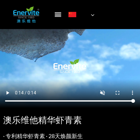
跳
到
内
容
澳乐维他精华虾青素
· 专利精华虾青素 · 28天焕颜新生