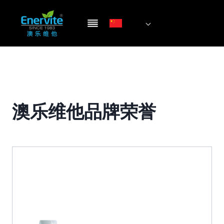
跳
到
内
容
澳乐维他品牌荣誉