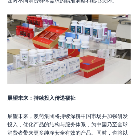
团对不同消费群体需求的精准洞察和贴心关怀。
展望未来：持续投入传递福祉
展望未来，澳药集团将持续深耕中国市场并加强研发
投入，优化产品的结构与服务体系，为中国乃至全球
消费者带来更多纯净安全有效的产品。同时，也将以