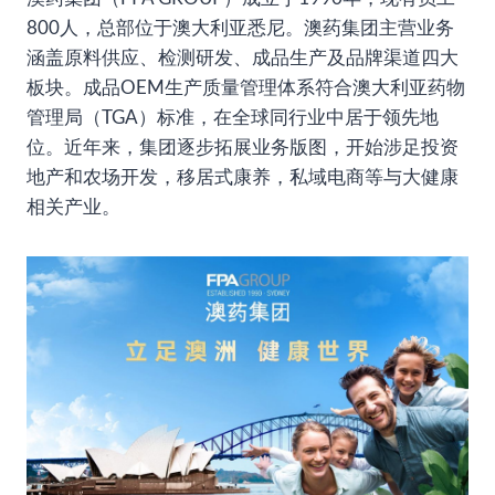
800人，总部位于澳大利亚悉尼。澳药集团主营业务
涵盖原料供应、检测研发、成品生产及品牌渠道四大
板块。成品OEM生产质量管理体系符合澳大利亚药物
管理局（TGA）标准，在全球同行业中居于领先地
位。近年来，集团逐步拓展业务版图，开始涉足投资
地产和农场开发，移居式康养，私域电商等与大健康
相关产业。