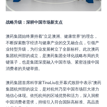
战略升级：深耕中国市场新支点
澳药集团始终秉持着“立足澳洲、健康世界”的理念，
不断探索数字经济与健康产业的交叉融合点，引领产
业转型升级，为行业发展树立了全新标杆。此次澳药
集团杭州部的成立，是澳药集团全球化战略布局的关
键落子，也是集团深度融入中国市场、紧密连接中国
消费者的关键举措。
澳药集团首席科学家TinaLiu在开幕式致辞中表示“澳药
集团杭州部的设立，是对杭州乃至中国市场巨大潜力
地信心体现。依托杭州的区域优势和活力，深入洞察
中国消费者需求，持续引入符合国际高标准、高品质