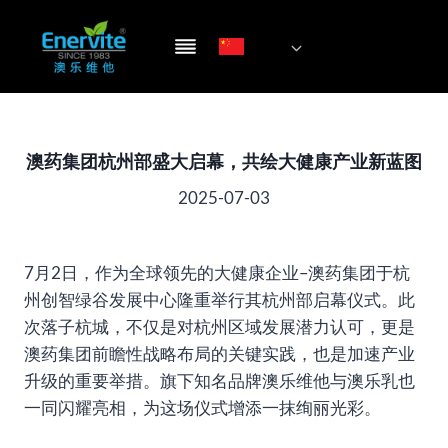
跳
到
内
容
澳药集团杭州部盛大启幕，共绘大健康产业新蓝图
2025-07-03
7月2日，作为全球领先的大健康企业–澳药集团于杭
州创智绿谷发展中心隆重举行其杭州部启幕仪式。此
次落子杭城，不仅是对杭州区域发展潜力认可，更是
澳药集团前瞻性战略布局的关键实践，也是加速产业
升级的重要举措。旗下知名品牌澳乐维他与澳乐乳也
一同闪耀亮相，为这场仪式增添一抹绚丽光彩。