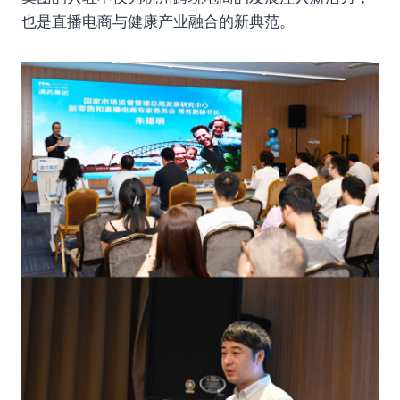
也是直播电商与健康产业融合的新典范。