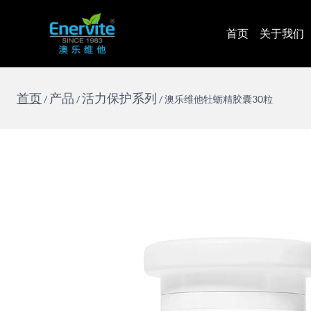
跳
到
首页
关于我们
内
容
首页
产品
活力保护系列
/
/
/
澳乐维他牡蛎精胶囊30粒