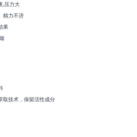
夜,压力大
、精力不济
结果
烟
料
界萃取技术，保留活性成分