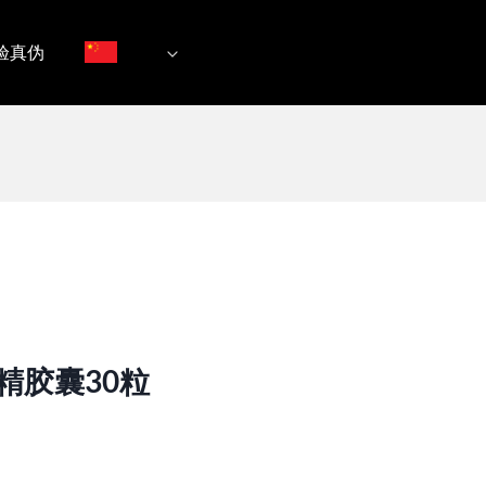
验真伪
精胶囊30粒