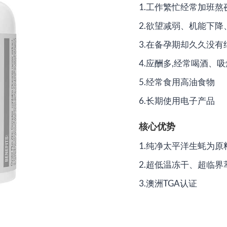
1.工作繁忙经常加班熬
2.欲望减弱、机能下降
3.在备孕期却久久没有
4.应酬多,经常喝酒、吸
5.经常食用高油食物
6.长期使用电子产品
核心优势
1.纯净太平洋生蚝为原
2.超低温冻干、超临
3.澳洲TGA认证