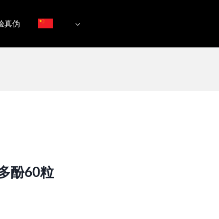
验真伪
多酚60粒