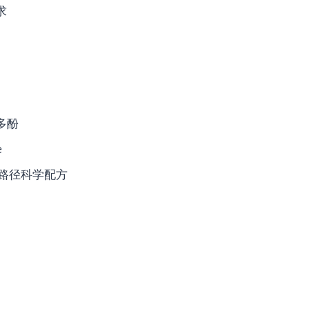
求
橘多酚
e
重路径科学配方