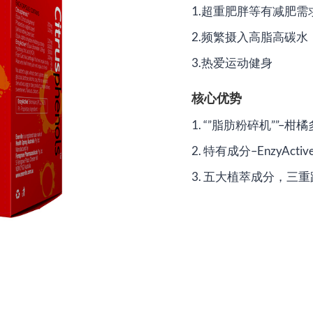
1.超重肥胖等有减肥需
2.频繁摄入高脂高碳水
3.热爱运动健身
核心优势
1. “”脂肪粉碎机””–柑
2. 特有成分–EnzyActiv
3. 五大植萃成分，三