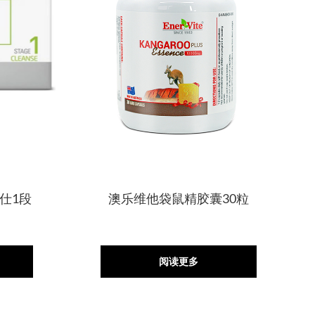
丽仕1段
澳乐维他袋鼠精胶囊30粒
阅读更多