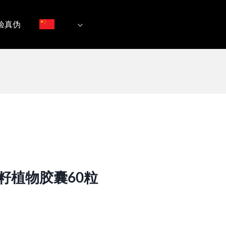
验真伪
籽植物胶囊60粒