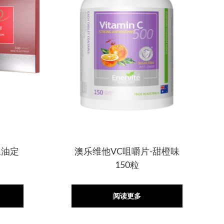
鱼油定
澳乐维他VC咀嚼片-甜橙味
150粒
阅读更多