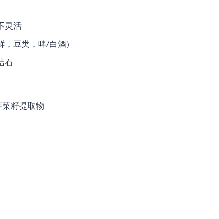
不灵活
鲜，豆类，啤/白酒）
结石
量芹菜籽提取物