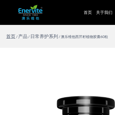
跳
到
首页
关于我们
内
容
首页
产品
日常养护系列
/
/
/
澳乐维他西芹籽植物胶囊60粒