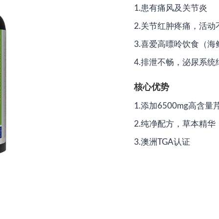
1.患有痛风及关节炎
2.关节红肿疼痛，活动
3.喜爱高嘌呤饮食（海
4.排泄不畅，泌尿系统
核心优势
1.添加6500mg高含
2.纯净配方，草本精华
3.澳洲TGA认证