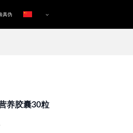
验真伪
营养胶囊30粒
片