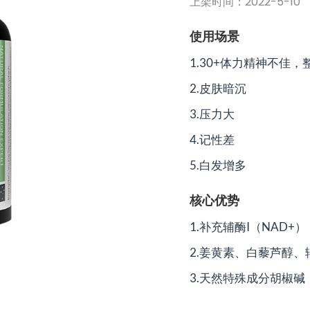
上架时间：2022-5-10
使用场景
1.30+体力精神不佳
2.皮肤暗沉
3.压力大
4.记性差
5.白发增多
核心优势
1.补充辅酶I（NAD+
2.姜黄素、白藜芦醇、
3.天然特殊成分胡椒