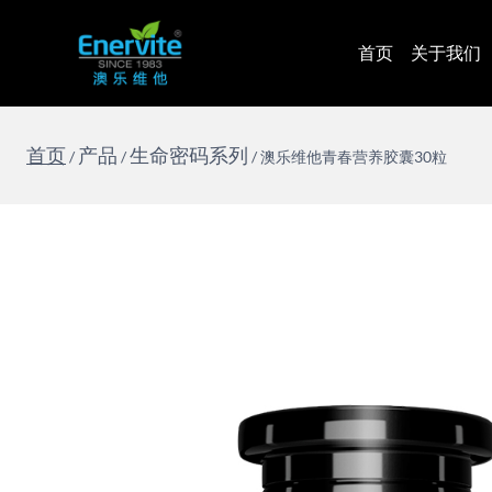
跳
到
首页
关于我们
内
容
首页
产品
生命密码系列
/
/
/
澳乐维他青春营养胶囊30粒