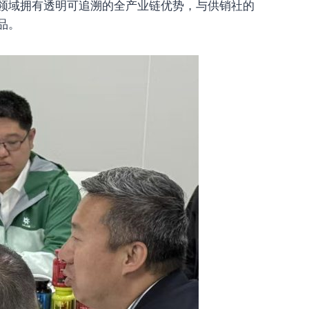
领域拥有透明可追溯的全产业链优势，与供销社的
品。