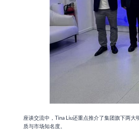
座谈交流中，Tina Liu还重点推介了集团旗下两
质与市场知名度。