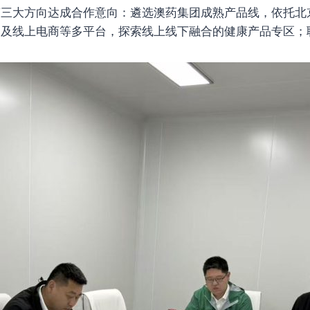
营三大方向达成合作意向：遴选澳药集团成熟产品线，依托北
超及线上电商等多平台，探索线上线下融合的健康产品专区；