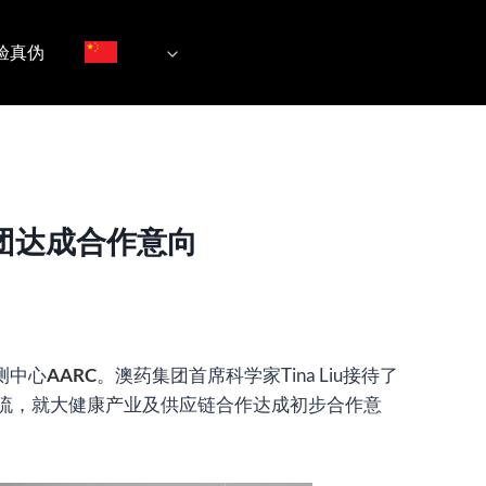
验真伪
团达成合作意向
检测中心
AARC
。澳药集团首席科学家Tina Liu接待了
流，就大健康产业及供应链合作达成初步合作意