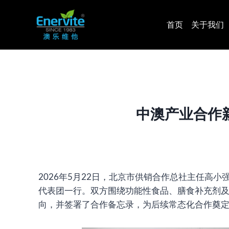
跳
到
首页
关于我们
内
容
中澳产业合作
2026年5月22日，北京市供销合作总社主任高小
代表团一行。双方围绕功能性食品、膳食补充剂
向，并签署了合作备忘录，为后续常态化合作奠