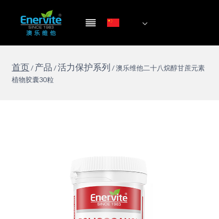
跳
到
内
容
首页
产品
活力保护系列
/
/
/
澳乐维他二十八烷醇甘蔗元素
植物胶囊30粒