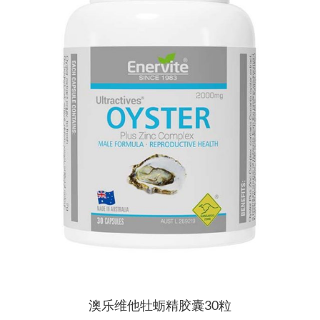
澳乐维他牡蛎精胶囊30粒