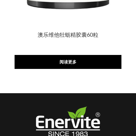
澳乐维他牡蛎精胶囊60粒
阅读更多