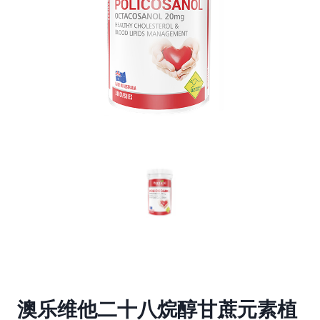
澳乐维他二十八烷醇甘蔗元素植